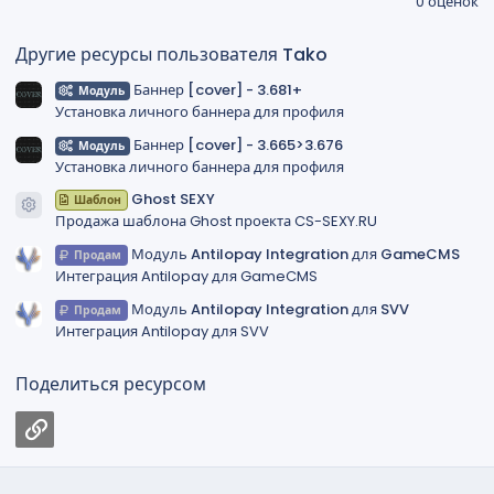
0 оценок
0
0
з
Другие ресурсы пользователя Tako
в
ё
Баннер [cover] - 3.681+
Модуль
з
д
Установка личного баннера для профиля
Баннер [cover] - 3.665>3.676
Модуль
Установка личного баннера для профиля
Ghost SEXY
Шаблон
Иконка ресурса
Продажа шаблона Ghost проекта CS-SEXY.RU
Модуль Antilopay Integration для GameCMS
Продам
Интеграция Antilopay для GameCMS
Модуль Antilopay Integration для SVV
Продам
Интеграция Antilopay для SVV
Поделиться ресурсом
Ссылка