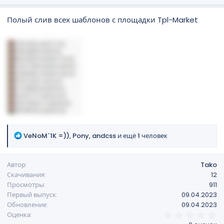
д
а
Полый слив всех шаблонов с площадки Tpl-Market
н
и
я
Р
VeNoM`1K =))
,
Pony
,
andcss
и ещё 1 человек
е
а
Автор
Tako
к
Скачивания
12
ц
Просмотры
911
и
Первый выпуск
09.04.2023
и
Обновление
09.04.2023
:
0
Оценка
,