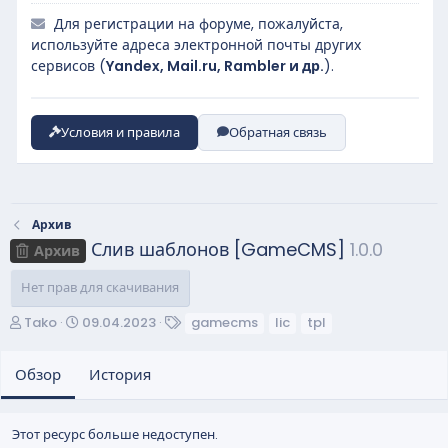
Для регистрации на форуме, пожалуйста,
используйте адреса электронной почты других
сервисов (
Yandex, Mail.ru, Rambler и др.
).
Условия и правила
Обратная связь
Архив
Слив шаблонов [GameCMS]
1.0.0
Архив
Нет прав для скачивания
А
Д
Т
Tako
09.04.2023
gamecms
lic
tpl
в
а
е
т
т
г
Обзор
История
о
а
и
р
с
о
Этот ресурс больше недоступен.
з