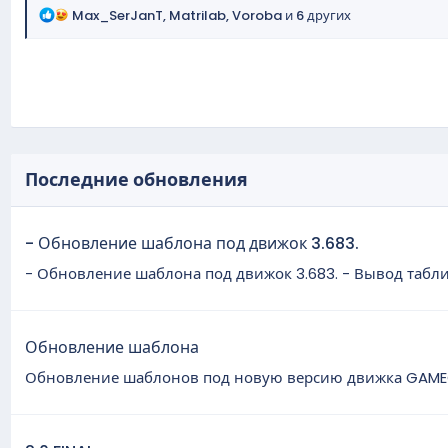
Р
Max_SerJanT
,
Matrilab
,
Voroba
и 6 других
е
а
к
ц
и
и
:
Последние обновления
- Обновление шаблона под движок 3.683.
- Обновление шаблона под движок 3.683. - Вывод табл
Обновление шаблона
Обновление шаблонов под новую версию движка GAMEC