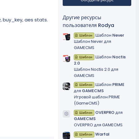
в
ё
з
д
Другие ресурсы
, buy_key, aes stats.
пользователя Rodya
Шаблон Never
Шаблон
Шаблон Never для
GAMECMS
Шаблон Noctis
Шаблон
2.0
Шаблон Noctis 2.0 для
GAMECMS
Шаблон PRIME
Шаблон
для GAMECMS
Игровой шаблон PRIME
(GameCMS)
OVERPRO для
Шаблон
Иконка ресурса
GAMECMS
OVERPRO для GAMECMS
Warfal
Шаблон