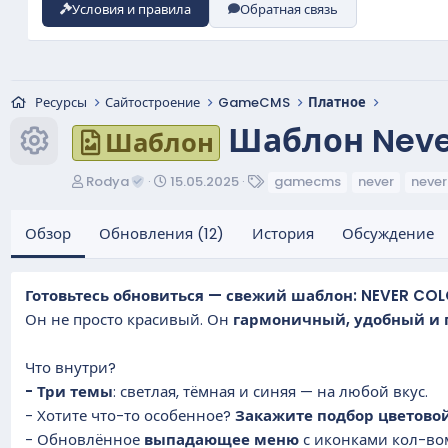
Условия и правила
Обратная связь
Ресурсы
Сайтостроение
GameCMS
Платное
Шаблон Neve
Шаблон
Иконка ресурса
А
Д
Т
Rodya
15.05.2025
gamecms
never
never
в
а
е
т
т
г
Обзор
Обновления (12)
История
Обсуждение
о
а
и
р
с
о
Готовьтесь обновиться — свежий шаблон: NEVER COL
з
Он не просто красивый. Он
гармоничный, удобный и 
д
а
н
Что внутри?
и
- Три темы
: светлая, тёмная и синяя — на любой вкус.
я
- Хотите что-то особенное?
Закажите подбор цветово
- Обновлённое
выпадающее меню
с иконками кол-вом