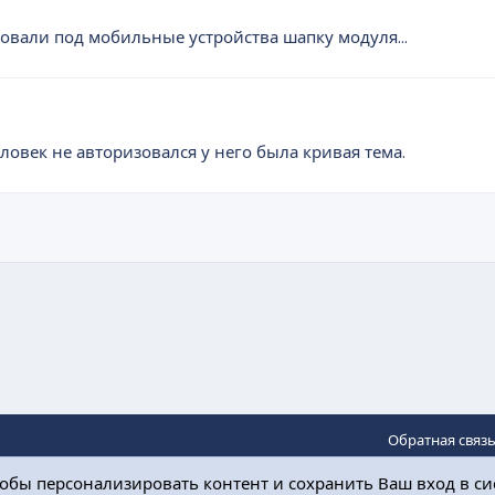
вали под мобильные устройства шапку модуля...
овек не авторизовался у него была кривая тема.
Обратная связ
обы персонализировать контент и сохранить Ваш вход в сис