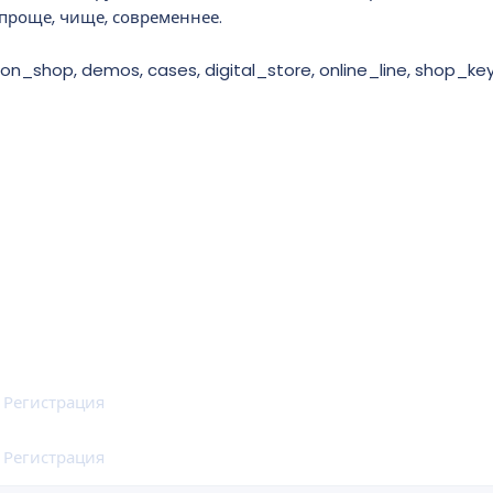
 проще, чище, современнее.
on_shop, demos, cases, digital_store, online_line, shop_key
и
Регистрация
и
Регистрация