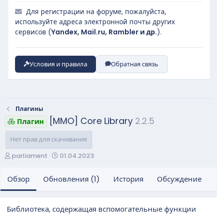
Для регистрации на форуме, пожалуйста,
используйте адреса электронной почты других
сервисов (
Yandex, Mail.ru, Rambler и др.
).
Условия и правила
Обратная связь
Плагины
[MMO] Core Library
2.2.5
Плагин
Нет прав для скачивания
А
Д
parliament
01.04.2023
в
а
т
т
Обзор
Обновления (1)
История
Обсуждение
о
а
р
с
о
Библиотека, содержащая вспомогательные функции
з