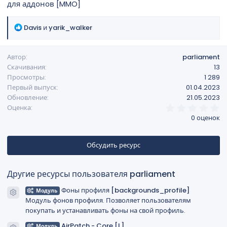
для аддонов [MMO]
д
а
н
Р
Davis
и
yarik_walker
и
е
я
а
Автор
parliament
к
Скачивания
13
ц
Просмотры
1 289
и
Первый выпуск
01.04.2023
и
Обновление
21.05.2023
:
0
Оценка
,
0 оценок
0
0
з
в
Обсудить ресурс
ё
з
д
Другие ресурсы пользователя parliament
Фоны профиля [backgrounds_profile]
Модуль
Иконка ресурса
Модуль фонов профиля. Позволяет пользователям
покупать и устанавливать фоны на свой профиль.
AirPatch - Core [L]
Модуль