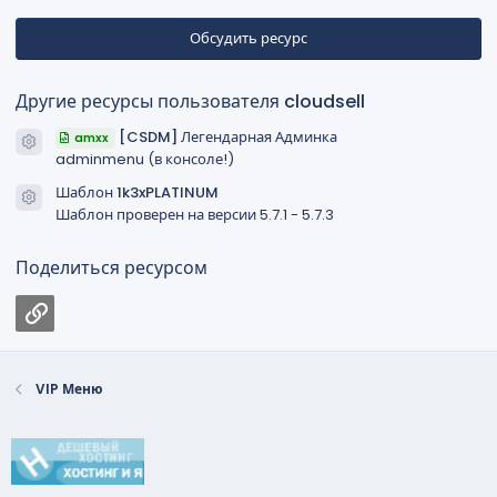
0
з
в
Обсудить ресурс
ё
з
д
Другие ресурсы пользователя cloudsell
[CSDM] Легендарная Админка
amxx
Иконка ресурса
adminmenu (в консоле!)
Шаблон 1k3xPLATINUM
Иконка ресурса
Шаблон проверен на версии 5.7.1 - 5.7.3
Поделиться ресурсом
Ссылка
VIP Меню