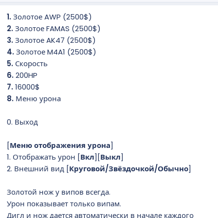
д
а
1.
Золотое AWP (2500$)
н
2.
Золотое FAMAS (2500$)
и
3.
Золотое AK47 (2500$)
я
4.
Золотое M4A1 (2500$)
5.
Скорость
6.
200HP
7.
16000$
8.
Меню урона
0. Выход
[
Меню отображения урона
]
1. Отображать урон [
Вкл
][
Выкл
]
2. Внешний вид [
Круговой/Звёздочкой/Обычно
]
Золотой нож у випов всегда.
Урон показывает только випам.
Дигл и нож дается автоматически в начале каждого