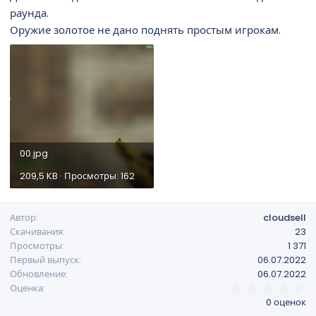
раунда.
Оружие золотое не дано поднять простым игрокам.
00.jpg
209,5 KB · Просмотры: 162
Автор
cloudsell
Скачивания
23
Просмотры
1 371
Первый выпуск
06.07.2022
Обновление
06.07.2022
0
Оценка
,
0 оценок
0