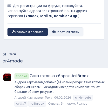
Для регистрации на форуме, пожалуйста,
используйте адреса электронной почты других
сервисов (
Yandex, Mail.ru, Rambler и др.
).
Условия и правила
Обратная связь
Теги
ar4mode
Слив готовых сборок JailBreak
Сборка
Андрей Картмазов добавил(а) новый ресурс: Слив готовых
сборок JailBreak - Исходники входят в комплект! Узнать
больше об этом ресурсе...
Андрей Картмазов
Тема
09.02.2026
ar4mode
arttty7
ijailbreak
Ответы: 5
Форум:
Разное