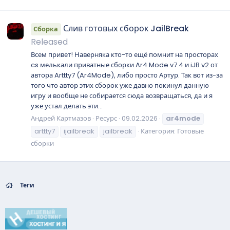
Слив готовых сборок JailBreak
Сборка
Released
Всем привет! Наверняка кто-то ещё помнит на просторах
cs мелькали приватные сборки Ar4 Mode v7.4 и iJB v2 от
автора Arttty7 (Ar4Mode), либо просто Артур. Так вот из-за
того что автор этих сборок уже давно покинул данную
игру и вообще не собирается сюда возвращаться, да и я
уже устал делать эти...
Андрей Картмазов
Ресурс
09.02.2026
ar4mode
arttty7
ijailbreak
jailbreak
Категория:
Готовые
сборки
Теги