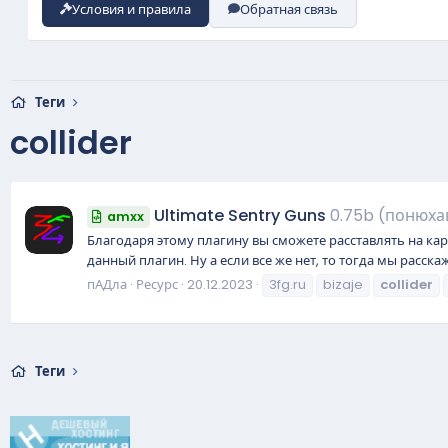
Условия и правила
Обратная связь
Теги
collider
Ultimate Sentry Guns
0.75b (понюха
amxx
Благодаря этому плагину вы сможете расставлять на кар
данный плагин. Ну а если все же нет, то тогда мы расскаж
пАДла
Ресурс
20.12.2023
3fg.ru
bizaje
collider
Теги