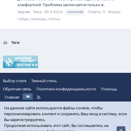
комфортной. Проблема заключается только в...
sayuw
Тема
09.11.2024
console
Ответы: 0
Форум:
Гайды, помощь, статьи
Теги
Выбор стиля
Темный стиль
Обратная связь
Политика конфиденциальности
Помощь
VK
R
Главная
S
S
На данном сайте используются файлы cookie, чтобы
персонализировать контент и сохранить Ваш вход в систему, если
Вы зарегистрируетесь.
Продолжая использовать этот сайт, Вы соглашаетесь на
Свер