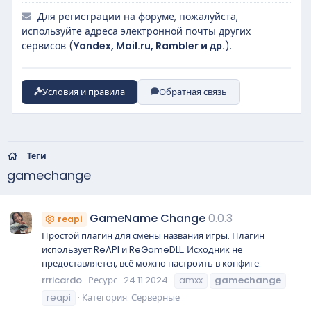
Для регистрации на форуме, пожалуйста,
используйте адреса электронной почты других
сервисов (
Yandex, Mail.ru, Rambler и др.
).
Условия и правила
Обратная связь
Теги
gamechange
GameName Change
0.0.3
reapi
Простой плагин для смены названия игры. Плагин
использует ReAPI и ReGameDLL. Исходник не
предоставляется, всё можно настроить в конфиге.
rrricardo
Ресурс
24.11.2024
amxx
gamechange
reapi
Категория:
Серверные