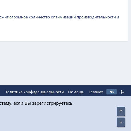
держит огромное количество оптимизаций производительности и
VK
R
ь
Политика конфиденциальности
Помощь
Главная
S
S
тему, если Вы зарегистрируетесь.
Свер
Сниз