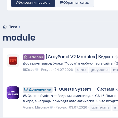
Условия и правила
Обратная связь
Теги
module
[GreyPanel V2 Modules] Виджет 
Addons
Добавляет вывод блока "Форум" в любую часть сайта. {
BiZaJe
Ресурс
04.07.2026
amxx
greypanel
mo
🎯 Quests System — Система 
Дополнение
🎮 Quests System — Задания и миссии для CS 1.6 Полн
в игре, а награды приходят автоматически. ✨ Что входит
Vanya Mironov
Ресурс
03.07.2026
gamecms
m