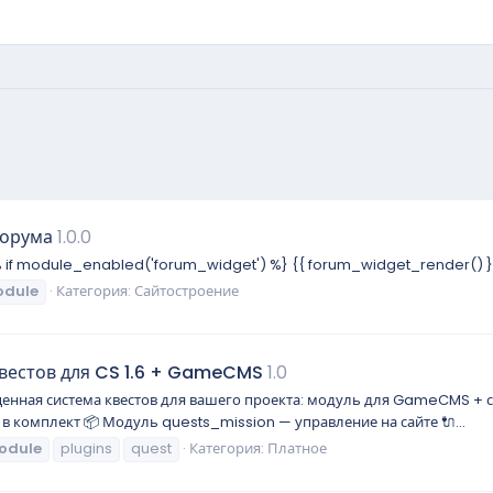
форума
1.0.0
% if module_enabled('forum_widget') %} {{ forum_widget_render() }}
dule
Категория:
Сайтостроение
квестов для CS 1.6 + GameCMS
1.0
оценная система квестов для вашего проекта: модуль для GameCMS +
 в комплект 📦 Модуль quests_mission — управление на сайте 🔌...
odule
plugins
quest
Категория:
Платное