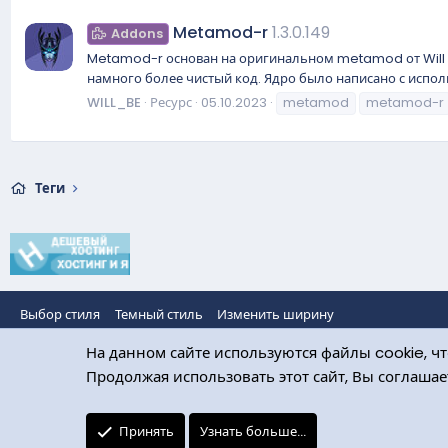
Metamod-r
1.3.0.149
Addons
Metamod-r основан на оригинальном metamod от Will Da
намного более чистый код. Ядро было написано с испо
WILL_BE
Ресурс
05.10.2023
metamod
metamod-r
Теги
Выбор стиля
Темный стиль
Изменить ширину
На данном сайте используются файлы cookie, чт
Продолжая использовать этот сайт, Вы соглаша
Принять
Узнать больше...