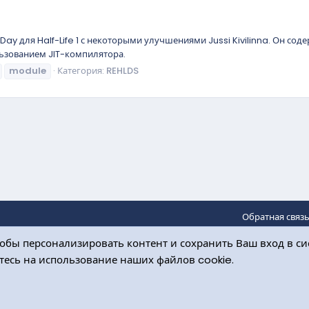
y для Half-Life 1 с некоторыми улучшениями Jussi Kivilinna. Он со
льзованием JIT-компилятора.
module
Категория:
REHLDS
Обратная связ
обы персонализировать контент и сохранить Ваш вход в сис
етесь на использование наших файлов cookie.