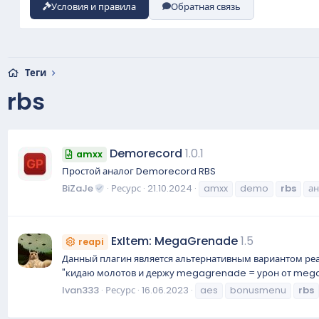
Условия и правила
Обратная связь
Теги
rbs
Demorecord
1.0.1
amxx
Простой аналог Demorecord RBS
BiZaJe
Ресурс
21.10.2024
amxx
demo
rbs
ан
ExItem: MegaGrenade
1.5
reapi
Данный плагин является альтернативным вариантом ре
"кидаю молотов и держу megagrenade = урон от megag
Ivan333
Ресурс
16.06.2023
aes
bonusmenu
rbs