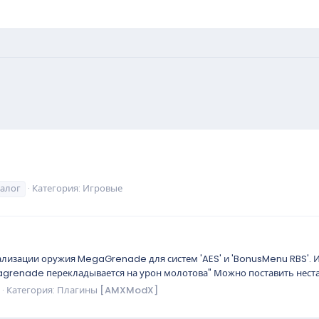
алог
Категория:
Игровые
ализации оружия MegaGrenade для систем 'AES' и 'BonusMenu RBS'.
renade перекладывается на урон молотова" Можно поставить неста
Категория:
Плагины [AMXModX]