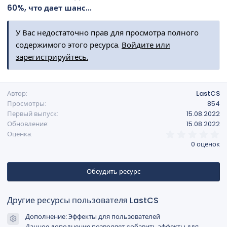
60%, что дает шанс...
У Вас недостаточно прав для просмотра полного
содержимого этого ресурса.
Войдите или
зарегистрируйтесь.
Автор
LastCS
Просмотры
854
Первый выпуск
15.08.2022
Обновление
15.08.2022
0
Оценка
,
0 оценок
0
0
з
в
Обсудить ресурс
ё
з
д
Другие ресурсы пользователя LastCS
Дополнение: Эффекты для пользователей
Иконка ресурса
Данное дополнение позволяет добавить эффекты для