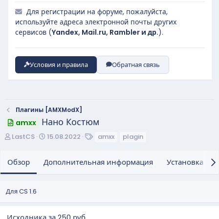
Для регистрации на форуме, пожалуйста,
используйте адреса электронной почты других
сервисов (
Yandex, Mail.ru, Rambler и др.
).
Условия и правила
Обратная связь
Плагины [AMXModX]
Нано Костюм
amxx
А
Д
Т
LastCS
15.08.2022
amxx
plagin
в
а
е
т
т
г
Обзор
Дополнительная информация
Установка и н
о
а
и
р
с
о
Для CS 1.6
з
д
а
Исходника за 250 руб