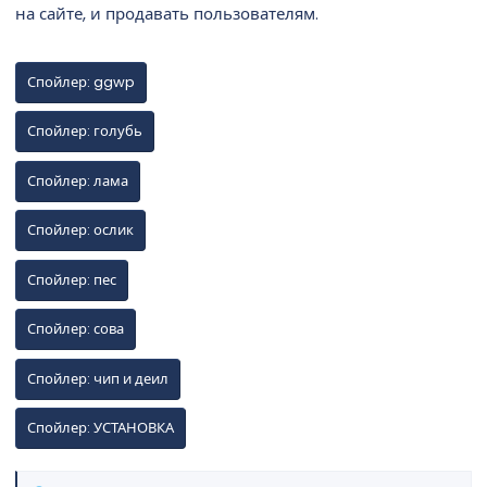
на сайте, и продавать пользователям.
д
а
н
и
Спойлер:
ggwp
я
Спойлер:
голубь
Спойлер:
лама
Спойлер:
ослик
Спойлер:
пес
Спойлер:
сова
Спойлер:
чип и деил
Спойлер:
УСТАНОВКА