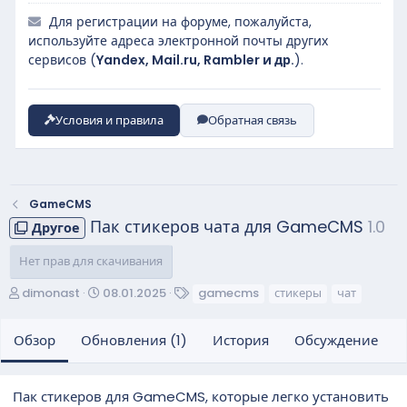
Для регистрации на форуме, пожалуйста,
используйте адреса электронной почты других
сервисов (
Yandex, Mail.ru, Rambler и др.
).
Условия и правила
Обратная связь
GameCMS
Пак стикеров чата для GameCMS
1.0
Другое
Нет прав для скачивания
А
Д
Т
dimonast
08.01.2025
gamecms
стикеры
чат
в
а
е
т
т
г
Обзор
Обновления (1)
История
Обсуждение
о
а
и
р
с
о
Пак стикеров для GameCMS, которые легко установить
з