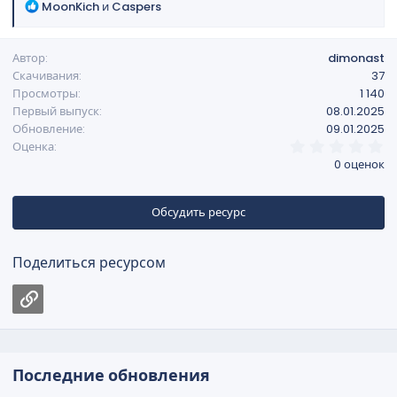
Р
MoonKich
и
Caspers
е
а
Автор
dimonast
к
Скачивания
37
ц
Просмотры
1 140
и
Первый выпуск
08.01.2025
и
Обновление
09.01.2025
:
0
Оценка
,
0 оценок
0
0
з
в
Обсудить ресурс
ё
з
д
Поделиться ресурсом
Ссылка
Последние обновления