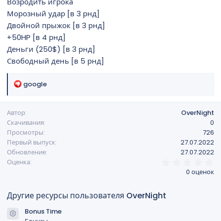
Возродить игрока
н
Морозный удар [в 3 рнд]
и
Двойной прыжок [в 3 рнд]
я
+50HP [в 4 рнд]
Деньги (250$) [в 3 рнд]
Свободный день [в 5 рнд]
Р
google
е
а
Автор
OverNight
к
Скачивания
0
ц
Просмотры
726
и
Первый выпуск
27.07.2022
и
Обновление
27.07.2022
:
0
Оценка
,
0 оценок
0
0
з
Другие ресурсы пользователя OverNight
в
ё
Bonus Time
з
Иконка ресурса