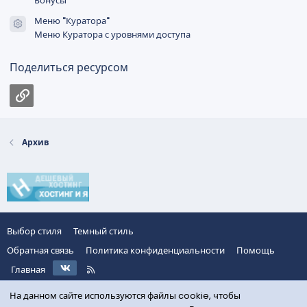
д
Бонусы
Меню "Куратора"
Иконка ресурса
Меню Куратора с уровнями доступа
Поделиться ресурсом
Ссылка
Архив
Выбор стиля
Темный стиль
Обратная связь
Политика конфиденциальности
Помощь
VK
R
Главная
S
S
На данном сайте используются файлы cookie, чтобы