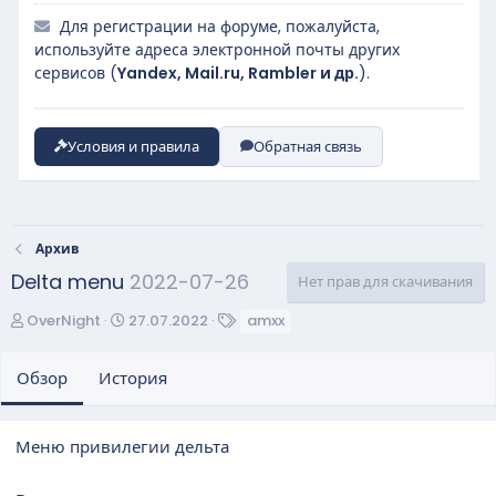
Для регистрации на форуме, пожалуйста,
используйте адреса электронной почты других
сервисов (
Yandex, Mail.ru, Rambler и др.
).
Условия и правила
Обратная связь
Архив
Delta menu
2022-07-26
Нет прав для скачивания
А
Д
Т
OverNight
27.07.2022
amxx
в
а
е
т
т
г
Обзор
История
о
а
и
р
с
о
Меню привилегии дельта
з
д
а