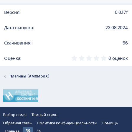
д
а
0.0.17f
н
и
я
23.08.2024
56
0
0 оценок
,
0
0
Плагины [AMXModX]
з
в
ё
з
д
Выбор стиля
Темный стиль
Обратная связь
Политика конфиденциальности
Помощь
VK
R
Главная