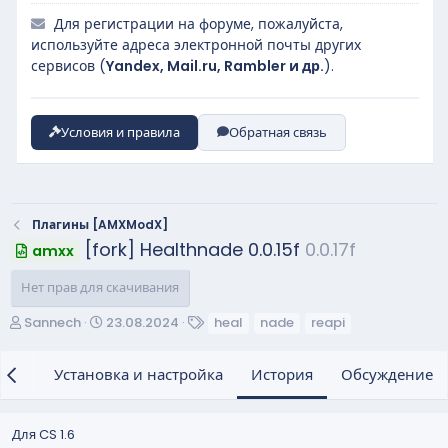
Для регистрации на форуме, пожалуйста,
используйте адреса электронной почты других
сервисов (
Yandex, Mail.ru, Rambler и др.
).
Условия и правила
Обратная связь
Плагины [AMXModX]
[fork] Healthnade 0.0.15f
0.0.17f
amxx
Нет прав для скачивания
А
Д
Т
Sannech
23.08.2024
heal
nade
reapi
в
а
е
т
т
г
ция
Установка и настройка
История
Обсуждение
о
а
и
р
с
о
Для CS 1.6
з