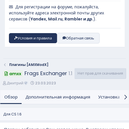
Для регистрации на форуме, пожалуйста,
используйте адреса электронной почты других
сервисов (
Yandex, Mail.ru, Rambler и др.
).
Условия и правила
Обратная связь
Плагины [AMXModX]
Frags Exchanger
1.1
Нет прав для скачивания
amxx
А
Д
Дмитрий
23.03.2023
в
а
т
т
Обзор
Дополнительная информация
Установка и н
о
а
р
с
о
Для CS 1.6
з
д
а