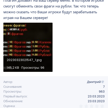
Плагин добавит на Ваш сервер меню. В котором игроки
н
смогут обменять свои фраги на рубли. Так что теперь
и
можно сказать что Ваши игроки будут зарабатывать
я
играя на Вашем сервере!
20230323021547_1.jpg
145,2 KB · Просмотры: 96
Автор
Дмитрий
Скачивания
7
Просмотры
963
Первый выпуск
23.03.2023
Обновление
23.03.2023
0
Оценка