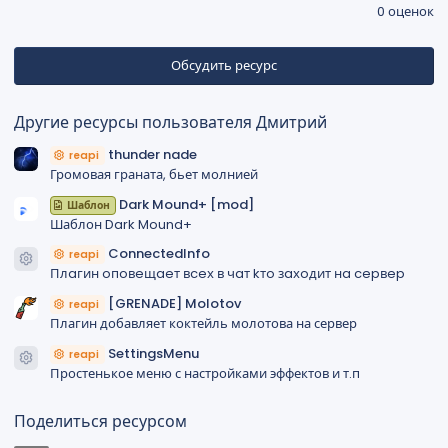
,
0 оценок
0
0
з
в
Обсудить ресурс
ё
з
д
Другие ресурсы пользователя Дмитрий
thunder nade
reapi
Громовая граната, бьет молнией
Dark Mound+ [mod]
Шаблон
Шаблон Dark Mound+
ConnectedInfo
reapi
Иконка ресурса
Плaгин oпoвeщaeт вceх в чaт kтo зaхoдит нa cepвep
[GRENADE] Molotov
reapi
Плагин добавляет коктейль молотова на сервер
SettingsMenu
reapi
Иконка ресурса
Простенькое меню с настройками эффектов и т.п
Поделиться ресурсом