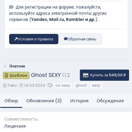
Для регистрации на форуме, пожалуйста,
используйте адреса электронной почты других
сервисов (
Yandex, Mail.ru, Rambler и др.
).
Условия и правила
Обратная связь
Платное
Ghost SEXY
1.1.2
Купить за 549,00 ₽
Шаблон
А
Д
Т
Tako
14.03.2024
cs-sexy
ghost
sexy
в
а
е
т
т
г
Обзор
Обновления (3)
История
Обсуждение
о
а
и
р
с
о
Совместимость
з
Лицензия
д
а