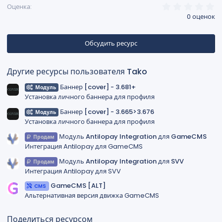
0
Оценка
,
0 оценок
0
0
з
в
Обсудить ресурс
ё
з
д
Другие ресурсы пользователя Tako
Баннер [cover] - 3.681+
Модуль
Установка личного баннера для профиля
Баннер [cover] - 3.665>3.676
Модуль
Установка личного баннера для профиля
Модуль Antilopay Integration для GameCMS
Продам
Интеграция Antilopay для GameCMS
Модуль Antilopay Integration для SVV
Продам
Интеграция Antilopay для SVV
GameCMS [ALT]
CMS
Альтернативная версия движка GameCMS
Поделиться ресурсом