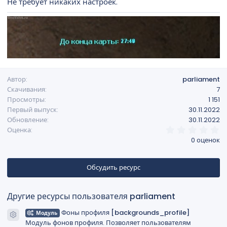
Не требует никаких настроек.
н
и
я
Автор
parliament
Скачивания
7
Просмотры
1 151
Первый выпуск
30.11.2022
Обновление
30.11.2022
0
Оценка
,
0 оценок
0
0
з
в
Обсудить ресурс
ё
з
д
Другие ресурсы пользователя parliament
Фоны профиля [backgrounds_profile]
Модуль
Иконка ресурса
Модуль фонов профиля. Позволяет пользователям