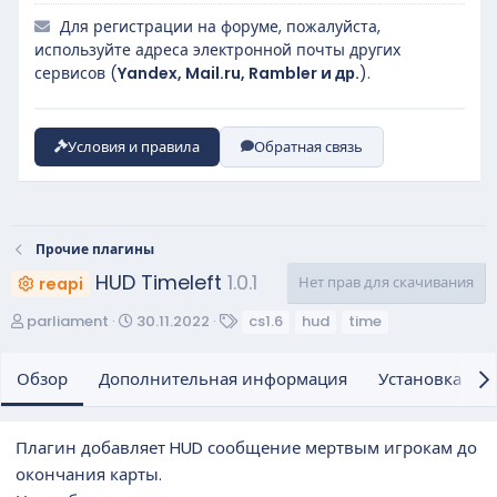
Для регистрации на форуме, пожалуйста,
используйте адреса электронной почты других
сервисов (
Yandex, Mail.ru, Rambler и др.
).
Условия и правила
Обратная связь
Прочие плагины
HUD Timeleft
1.0.1
Нет прав для скачивания
reapi
А
Д
Т
parliament
30.11.2022
cs1.6
hud
time
в
а
е
т
т
г
Обзор
Дополнительная информация
Установка и н
о
а
и
р
с
о
Плагин добавляет HUD сообщение мертвым игрокам до
з
окончания карты.
д
а