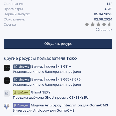
Скачивания
142
ц
Просмотры
4 761
и
Первый выпуск
05.04.2023
и
Обновление
02.08.2024
:
4
Оценка
,
22 оценок
9
5
з
в
Обсудить ресурс
ё
з
д
Другие ресурсы пользователя Tako
Баннер [cover] - 3.681+
Модуль
Установка личного баннера для профиля
Баннер [cover] - 3.665>3.676
Модуль
Установка личного баннера для профиля
Ghost SEXY
Шаблон
Иконка ресурса
Продажа шаблона Ghost проекта CS-SEXY.RU
Модуль Antilopay Integration для GameCMS
Продам
Интеграция Antilopay для GameCMS