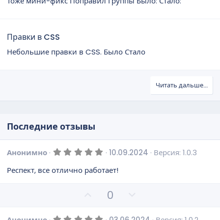
Тоже мини-фикс Поправил Группы Было: Стало:
Правки в CSS
Небольшие правки в CSS. Было Стало
Читать дальше...
Последние отзывы
5
Анонимно
10.09.2024
Версия: 1.0.3
,
0
Респект, все отлично работает!
0
з
в
П
Н
0
ё
о
е
з
д
з
г
5
Анонимно
03.06.2024
Версия: 1.0.2