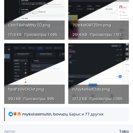
CbHT8xPqRtNy (1).png
7ObXstG8TZDm.png
171,6 KB · Просмотры: 1 095
261,6 KB · Просмотры: 1 103
hpxPzGVDlOvf.png
nJuyXe6wtOds.png
99,1 KB · Просмотры: 995
107,2 KB · Просмотры: 1 065
Р
mykolasimutin
,
bovuzu
,
Барыс
и 77 других
е
а
Автор
Tako
к