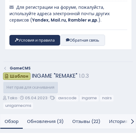
Для регистрации на форуме, пожалуйста,
используйте адреса электронной почты других
сервисов (
Yandex, Mail.ru, Rambler и др.
).
Условия и правила
Обратная связь
GameCMS
INGAME "REMAKE"
1.0.3
Шаблон
Нет прав для скачивания
А
Д
Т
Tako
05.04.2023
awscode
ingame
nairs
в
а
е
unigamecms
т
т
г
о
а
и
Обзор
Обновления (3)
Отзывы (22)
История
р
с
о
з