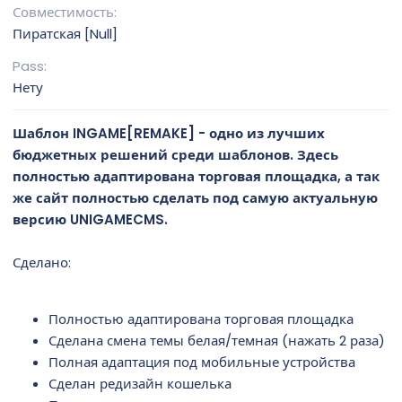
Совместимость
д
а
Пиратская [Null]
н
Pass
и
я
Нету
Шаблон INGAME[REMAKE] - одно из лучших
бюджетных решений среди шаблонов. Здесь
полностью адаптирована торговая площадка, а так
же сайт полностью сделать под самую актуальную
версию UNIGAMECMS.
Сделано:
Полностью адаптирована торговая площадка
Сделана смена темы белая/темная (нажать 2 раза)
Полная адаптация под мобильные устройства
Сделан редизайн кошелька