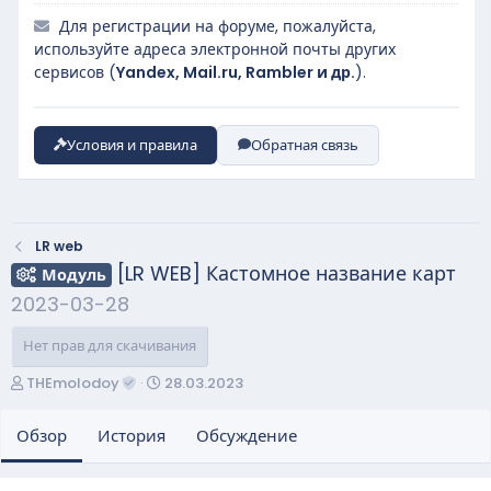
Для регистрации на форуме, пожалуйста,
используйте адреса электронной почты других
сервисов (
Yandex, Mail.ru, Rambler и др.
).
Условия и правила
Обратная связь
LR web
[LR WEB] Кастомное название карт
Модуль
2023-03-28
Нет прав для скачивания
А
Д
THEmolodoy
28.03.2023
в
а
т
т
Обзор
История
Обсуждение
о
а
р
с