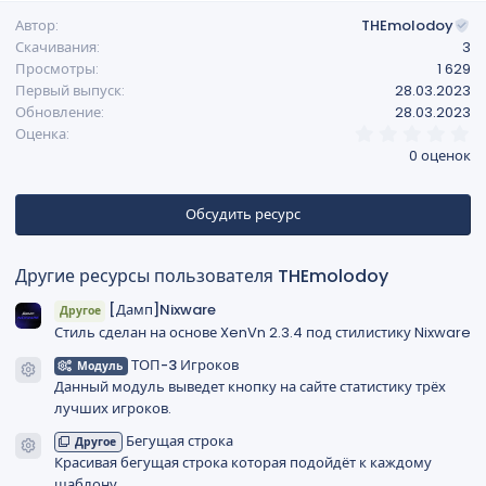
        "de_log"                                
Автор
THEmolodoy
        "de_marquis"                            
Скачивания
3
        "de_mikla"                              
Просмотры
1 629
        "de_mist"                               
Первый выпуск
28.03.2023
        "de_nuke"                               
Обновление
28.03.2023
        "de_overgrown"                          
0
Оценка
        "de_overpass"                           
,
0 оценок
        "de_rails"                              
0
        "de_resort"                             
0
з
        "de_royal"                              
в
Обсудить ресурс
        "de_safehouse"                          
ё
        "de_santorini"                          
з
д
        "de_seaside"                            
Другие ресурсы пользователя THEmolodoy
        "de_season"                             
        "de_shortdust"                          
[Дамп]Nixware
Другое
        "de_shorttrain"                         
Стиль сделан на основе XenVn 2.3.4 под стилистику Nixware
        "de_stmarc"                             
ТОП-3 Игроков
Модуль
        "de_sugarcane"                          
Иконка ресурса
Данный модуль выведет кнопку на сайте статистику трёх
        "de_train"                              
лучших игроков.
        "de_tuscan"                             
        "de_tulip"                              
Бегущая строка
Другое
Иконка ресурса
        "de_vertigo"                            
Красивая бегущая строка которая подойдёт к каждому
        "de_zoo"                                
шаблону