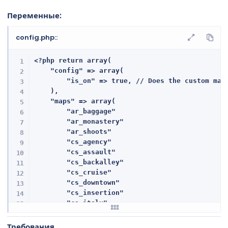
Переменные:
config.php::
<?php return array(

    "config" => array(

        "is_on" => true, // Does the custom map 
    ),

    "maps" => array(

        "ar_baggage"                            
        "ar_monastery"                          
        "ar_shoots"                             
        "cs_agency"                             
        "cs_assault"                            
        "cs_backalley"                          
        "cs_cruise"                             
        "cs_downtown"                           
        "cs_insertion"                          
        "cs_italy"                              
        "cs_militia"                            
        "cs_motel"                              
Требования