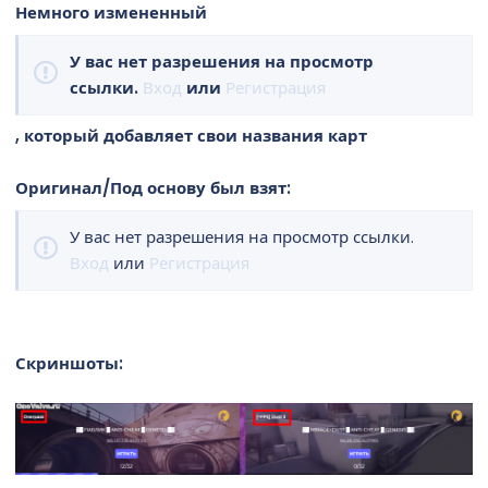
о
Немного измененный
з
д
У вас нет разрешения на просмотр
а
ссылки.
Вход
или
Регистрация
н
и
я
, который добавляет свои названия карт
Оригинал/Под основу был взят:
У вас нет разрешения на просмотр ссылки.
Вход
или
Регистрация
Скриншоты: