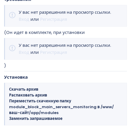
        "cs_office"                             
        "cs_rush"                               
У вас нет разрешения на просмотр ссылки.
        "cs_thunder"                            
Вход
или
Регистрация
        "cs_workout"                            
        "de_ali"                                
(Он идет в комплекте, при установки
        "de_ancient"                            
        "de_anubis"                             
        "de_aztec"                              
У вас нет разрешения на просмотр ссылки.
        "de_bank"                               
Вход
или
Регистрация
        "de_bazaar"                             
        "de_blackgold"                          
)
        "de_cache"                              
        "de_castle"                             
Установка
        "de_cbble"                              
        "de_coast"                              
Скачать архив
        "de_dust"                               
Распаковать архив
        "de_dust2"                              
Переместить скаченную папку
        "de_empire"                             
module_block_main_servers_monitoring в /www/
        "de_facade"                             
ваш-сайт/app/modules
        "de_favela"                             
Заменить запрашиваемое
        "de_inferno"                            
        "de_lake"                               