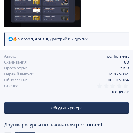
Р
Voroba
,
Abuz3r
,
Дмитрий
и 2 других
е
а
Автор
parliament
к
Скачивания
83
ц
Просмотры
2 153
и
Первый выпуск
14.07.2024
и
Обновление
06.08.2024
:
0
Оценка
,
0 оценок
0
0
з
в
Обсудить ресурс
ё
з
д
Другие ресурсы пользователя parliament