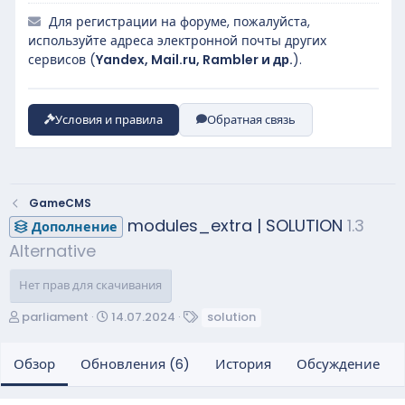
Для регистрации на форуме, пожалуйста,
используйте адреса электронной почты других
сервисов (
Yandex, Mail.ru, Rambler и др.
).
Условия и правила
Обратная связь
GameCMS
modules_extra | SOLUTION
1.3
Дополнение
Alternative
Нет прав для скачивания
А
Д
Т
parliament
14.07.2024
solution
в
а
е
т
т
г
Обзор
Обновления (6)
История
Обсуждение
о
а
и
р
с