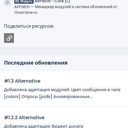
AirPatch - Core [L]
Модуль
Иконка ресурса
AirPatch — Менеджер модулей и система обновлений от
OneValve.ru
Поделиться ресурсом
Ссылка
Последние обновления
#1.3 Alternative
Добавлена адаптация модулей: Цвет сообщения в чате
[colors] Опросы [polls] Анимированные...
#1.2.2 Alternative
Добавлена адаптация: Виджет доната