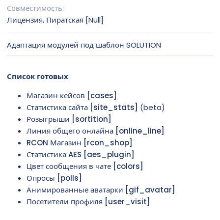
о
Совместимость
з
Лицензия
Пиратская [Null]
д
а
н
Адаптация модулей под шаблон SOLUTION
и
я
Список готовых
:
Магазин кейсов [cases]
Статистика сайта [site_stats]
(beta)
Розыгрыши [sortition]
Линия общего онлайна [online_line]
RCON Магазин [rcon_shop]
Статистика AES [aes_plugin]
Цвет сообщения в чате [colors]
Опросы [polls]
Анимированные аватарки [gif_avatar]
Посетители профиля [user_visit]