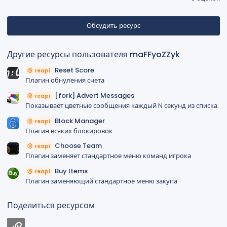
0
0
з
в
Обсудить ресурс
ё
з
д
Другие ресурсы пользователя maFFyoZZyk
Reset Score
reapi
Плагин обнуления счета
[fork] Advert Messages
reapi
Показывает цветные сообщения каждый N секунд из списка.
Block Manager
reapi
Плагин всяких блокировок
Choose Team
reapi
Плагин заменяет стандартное меню команд игрока
Buy Items
reapi
Плагин заменяющий стандартное меню закупа
Поделиться ресурсом
Ссылка