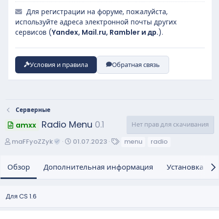
Для регистрации на форуме, пожалуйста,
используйте адреса электронной почты других
сервисов (
Yandex, Mail.ru, Rambler и др.
).
Условия и правила
Обратная связь
Серверные
Radio Menu
0.1
Нет прав для скачивания
amxx
А
Д
Т
maFFyoZZyk
01.07.2023
menu
radio
в
а
е
т
т
г
Обзор
Дополнительная информация
Установка и н
о
а
и
р
с
о
Для CS 1.6
з
д
а