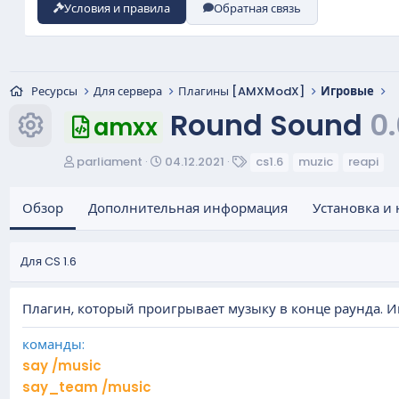
Условия и правила
Обратная связь
Ресурсы
Для сервера
Плагины [AMXModX]
Игровые
Round Sound
0.
amxx
Иконка ресурса
А
Д
Т
parliament
04.12.2021
cs1.6
muzic
reapi
в
а
е
т
т
г
Обзор
Дополнительная информация
Установка и 
о
а
и
р
с
о
Для CS 1.6
з
д
а
Плагин, который проигрывает музыку в конце раунда. 
н
и
команды:
я
say /music
say_team /music