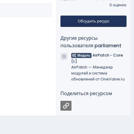
,
0 оценок
0
0
з
в
Обсудить ресурс
ё
з
д
Другие ресурсы
пользователя parliament
AirPatch - Core
Модуль
Иконка ресурса
[L]
AirPatch — Менеджер
модулей и система
обновлений от OneValve.ru
Поделиться ресурсом
Ссылка