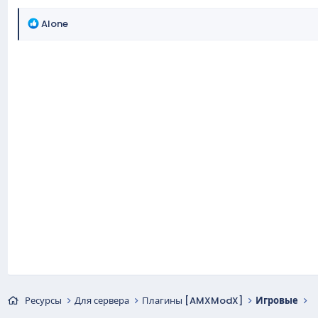
Р
Alone
е
а
к
ц
и
и
:
Ресурсы
Для сервера
Плагины [AMXModX]
Игровые