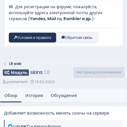
Для регистрации на форуме, пожалуйста,
используйте адреса электронной почты других
сервисов (
Yandex, Mail.ru, Rambler и др.
).
Условия и правила
Обратная связь
LR web
skins
1.0
Нет прав для скачивания
Модуль
А
Д
parliament
13.02.2023
в
а
т
т
Обзор
История
Обсуждение
о
а
р
с
о
Добавляет возможность менять скины на сервере
з
д
Р
Lolchik21
и
Никита Волков
а