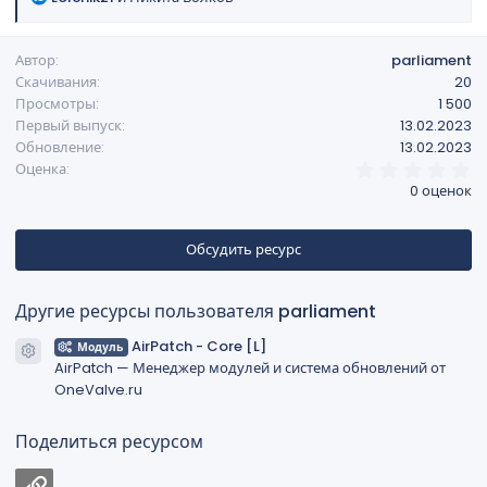
е
н
а
и
Автор
parliament
к
я
Скачивания
20
ц
Просмотры
1 500
и
Первый выпуск
13.02.2023
и
Обновление
13.02.2023
:
0
Оценка
,
0 оценок
0
0
з
в
Обсудить ресурс
ё
з
д
Другие ресурсы пользователя parliament
AirPatch - Core [L]
Модуль
Иконка ресурса
AirPatch — Менеджер модулей и система обновлений от
OneValve.ru
Поделиться ресурсом
Ссылка