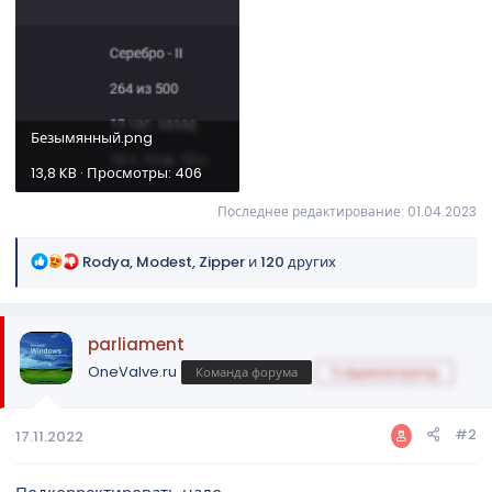
Безымянный.png
13,8 KB · Просмотры: 406
Последнее редактирование:
01.04.2023
Р
Rodya
,
Modest
,
Zipper
и 120 других
е
а
к
parliament
ц
и
OneValve.ru
Команда форума
Гл.Администратор
и
:
#2
17.11.2022