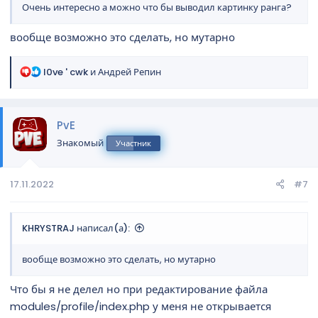
Очень интересно а можно что бы выводил картинку ранга?
вообще возможно это сделать, но мутарно
Р
l0ve ' cwk
и
Андрей Репин
е
а
к
PvE
ц
и
Знакомый
Участник
и
:
17.11.2022
#7
KHRYSTRAJ написал(а):
вообще возможно это сделать, но мутарно
Что бы я не делел но при редактирование файла
modules/profile/index.php у меня не открывается