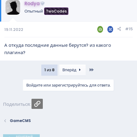
Rodya
Опытный
TwoCodes
#15
19.11.2022
А откуда последние данные берутся? из какого
плагина?
Last
1 из 8
Вперёд
Войдите или зарегистрируйтесь для ответа.
Ссылка
Поделиться:
GameCMS