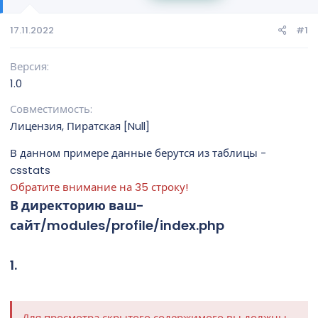
м
а
ы
л
а
17.11.2022
#1
Версия
1.0
Совместимость
Лицензия
Пиратская [Null]
В данном примере данные берутся из таблицы -
csstats
Обратите внимание на 35 строку!
В директорию ваш-
сайт/modules/profile/index.php
1.
Для просмотра скрытого содержимого вы должны