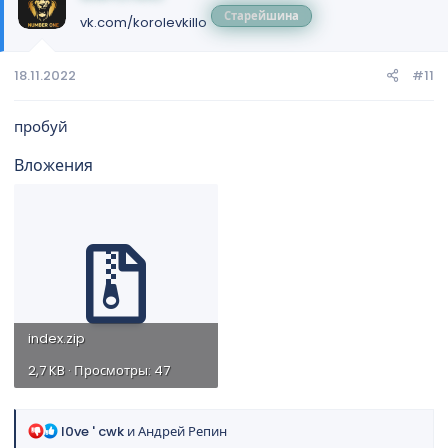
Старейшина
vk.com/korolevkillo
18.11.2022
#11
пробуй
Вложения
index.zip
2,7 KB · Просмотры: 47
Р
l0ve ' cwk
и
Андрей Репин