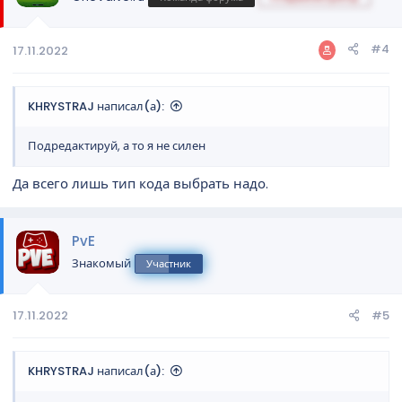
и
:
#4
17.11.2022
KHRYSTRAJ написал(а):
Подредактируй, а то я не силен
Да всего лишь тип кода выбрать надо.
PvE
Знакомый
Участник
17.11.2022
#5
KHRYSTRAJ написал(а):