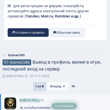
Для регистрации на форуме, пожалуйста,
используйте адреса электронной почты других
сервисов (
Yandex, Mail.ru, Rambler и др.
).
Условия и правила
Обратная связь
GameCMS
Вывод в профиль время в игре,
GameCMS
последний вход на сервер
А
Д
KHRYSTRAJ
17.11.2022
в
а
т
т
Last
1 из 8
Вперёд
о
а
р
н
KHRYSTRAJ
т
а
е
ч
Старейшина
vk.com/korolevkillo