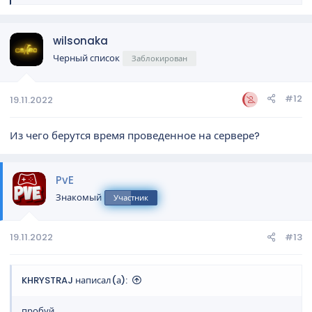
е
а
к
wilsonaka
ц
и
Черный список
Заблокирован
и
:
#12
19.11.2022
Из чего берутся время проведенное на сервере?
PvE
Знакомый
Участник
19.11.2022
#13
KHRYSTRAJ написал(а):
пробуй