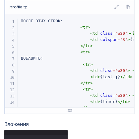
profile.tpl:
ПОСЛЕ ЭТИХ СТРОК:

<
tr
>
<
td
class
=
"
w30
"
>
<
im
<
td
colspan
=
"
3
"
>
{ni
</
tr
>
<
tr
>
ДОБАВИТЬ:

<
tr
>
<
td
class
=
"
w30
"
>
<
s
<
td
>
{last_j}
</
td
>
</
tr
>
<
tr
>
<
td
class
=
"
w30
"
>
<
s
<
td
>
{timer}
</
td
>
</
tr
>
<
tr
>
Вложения