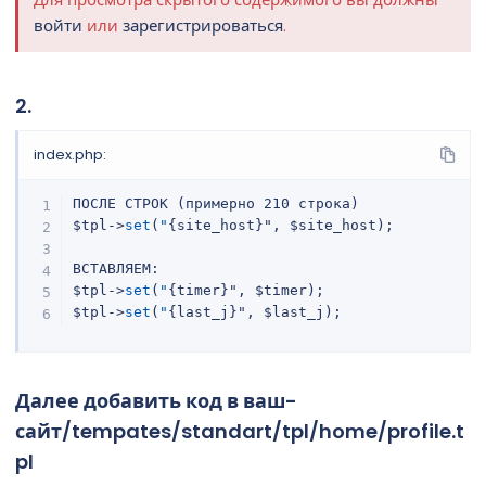
войти
или
зарегистрироваться
.
2.
index.php:
ПОСЛЕ СТРОК 
(
примерно 210 строка
)
$tpl->
set
(
"
{
site_host
}
"
,
 $site_host
)
;
ВСТАВЛЯЕМ
:
$tpl->
set
(
"
{
timer
}
"
,
 $timer
)
;
$tpl->
set
(
"
{
last_j
}
"
,
 $last_j
)
;
Далее добавить код в ваш-
сайт/tempates/standart/tpl/home/profile.t
pl