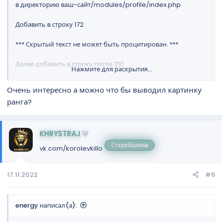
в директорию ваш-сайт/modules/profile/index.php
Добавить в строку 172
*** Скрытый текст не может быть процитирован. ***
Далее добавить в строку после 210
Нажмите для раскрытия...
Спойлер:
php
Очень интересно а можно что бы выводил картинку
Далее добавить код в ваш-
ранга?
сайт/tempates/standart/tpl/home/profile.tpl
profile.tpl:
KHRYSTRAJ
Старейшина
vk.com/korolevkillo
     <tr>

                            <td class="w30"> 
                            <td>{last_j}</td>

17.11.2022
#6
                        </tr>

                         <tr>

                            <td class="w30"> 
energy написал(а):
                            <td>{timer}</td>

                        </tr>