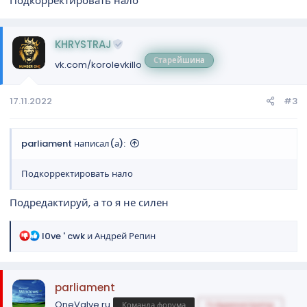
Подкорректировать нало
KHRYSTRAJ
Старейшина
vk.com/korolevkillo
17.11.2022
#3
parliament написал(а):
Подкорректировать нало
Подредактируй, а то я не силен
Р
l0ve ' cwk
и
Андрей Репин
е
а
к
parliament
ц
и
OneValve.ru
Команда форума
Гл.Администратор