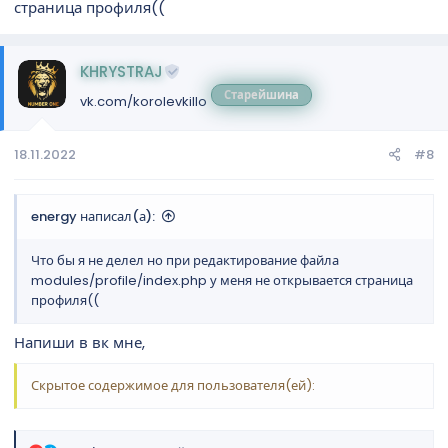
страница профиля((
KHRYSTRAJ
Старейшина
vk.com/korolevkillo
18.11.2022
#8
energy написал(а):
Что бы я не делел но при редактирование файла
modules/profile/index.php у меня не открывается страница
профиля((
Напиши в вк мне,
Скрытое содержимое для пользователя(ей):