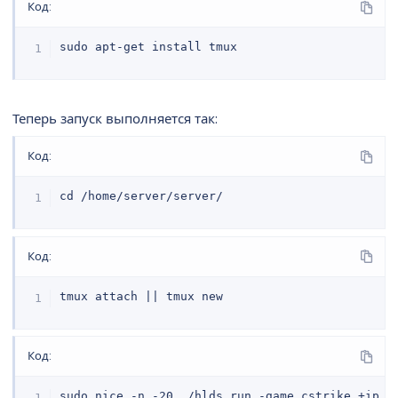
Код:
sudo apt-get install tmux
Теперь запуск выполняется так:
Код:
cd /home/server/server/
Код:
tmux attach || tmux new
Код:
sudo nice -n -20 ./hlds_run -game cstrike +ip 0