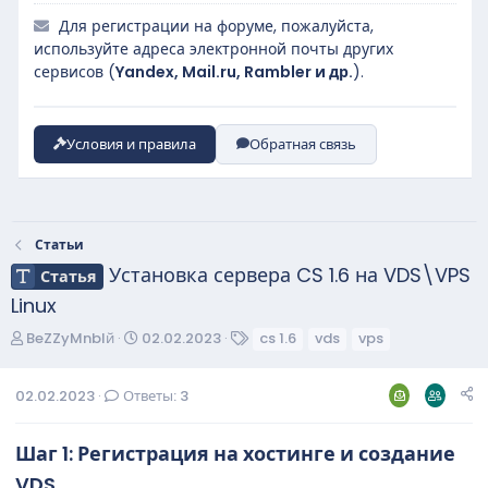
Для регистрации на форуме, пожалуйста,
используйте адреса электронной почты других
сервисов (
Yandex, Mail.ru, Rambler и др.
).
Условия и правила
Обратная связь
Статьи
Установка сервера CS 1.6 на VDS\VPS
Статья
Linux
А
Д
Т
BeZZyMnblй
02.02.2023
cs 1.6
vds
vps
в
а
е
т
т
г
02.02.2023
Ответы: 3
о
а
и
р
н
т
а
Шаг 1: Регистрация на хостинге и создание
е
ч
VDS​