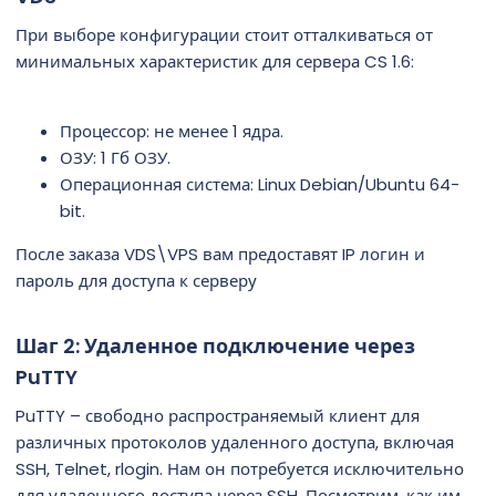
м
а
ы
л
При выборе конфигурации стоит отталкиваться от
а
минимальных характеристик для сервера CS 1.6:
Процессор: не менее 1 ядра.
ОЗУ: 1 Гб ОЗУ.
Операционная система: Linux Debian/Ubuntu 64-
bit.
После заказа VDS\VPS вам предоставят IP логин и
пароль для доступа к серверу
Шаг 2: Удаленное подключение через
PuTTY​
PuTTY – свободно распространяемый клиент для
различных протоколов удаленного доступа, включая
SSH, Telnet, rlogin. Нам он потребуется исключительно
для удаленного доступа через SSH. Посмотрим, как им