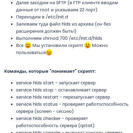
Далее заходим на SFTP (в FTP клиенте вводим
данные от root и указываем 22 порт)
Переходим в /etc/init.d
Заливаем туда файл hlds из архива (он без
расширения должен быть!)
Выполняем chmod 700 /etc/init.d/hlds
Все
Мы установили скрипт
Можно
пользоваться
Команды, которые "понимает" скрипт:
service hlds start - запускает сервер
service hlds stop - останавливает сервер
service hlds restart - перезапускает сервер
service hlds status - проверяет работоспособность
сервера (screen - сессию)
service hlds checker - проверяет
работоспособность сервера (qstat)
service hlds console - выводит консоль сервера