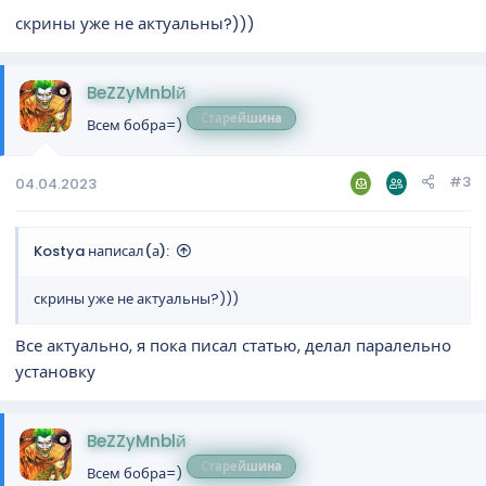
скрины уже не актуальны?)))
BeZZyMnblй
Старейшина
Всем бобра=)
#3
04.04.2023
Kostya написал(а):
скрины уже не актуальны?)))
Все актуально, я пока писал статью, делал паралельно
установку
BeZZyMnblй
Старейшина
Всем бобра=)