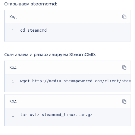
Открываем steamcmd:
Код:
cd steamcmd
Скачиваем и разархивируем SteamCMD:
Код:
wget http://media.steampowered.com/client/steam
Код:
tar xvfz steamcmd_linux.tar.gz