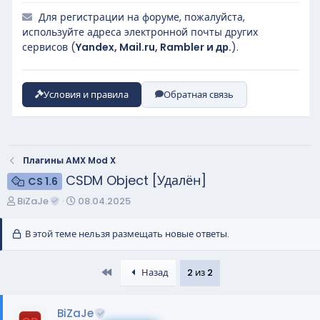
Для регистрации на форуме, пожалуйста,
используйте адреса электронной почты других
сервисов (
Yandex, Mail.ru, Rambler и др.
).
Условия и правила
Обратная связь
Плагины AMX Mod X
CSDM Object [Удалён]
CS 1.6
А
Д
BiZaJe
08.04.2025
в
а
т
т
В этой теме нельзя размещать новые ответы.
о
а
р
н
First
т
а
Назад
2 из 2
е
ч
м
а
BiZaJe
ы
л