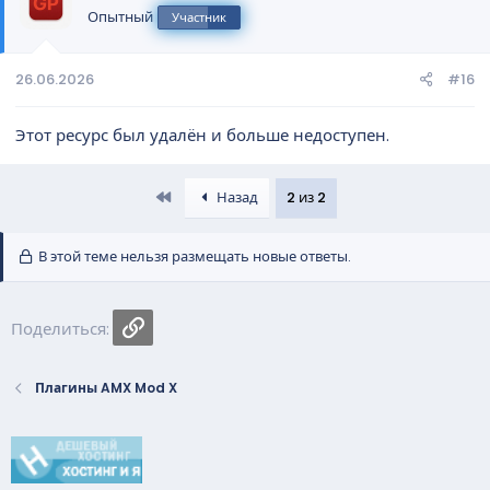
а
Опытный
Участник
26.06.2026
#16
Этот ресурс был удалён и больше недоступен.
First
Назад
2 из 2
В этой теме нельзя размещать новые ответы.
Ссылка
Поделиться:
Плагины AMX Mod X