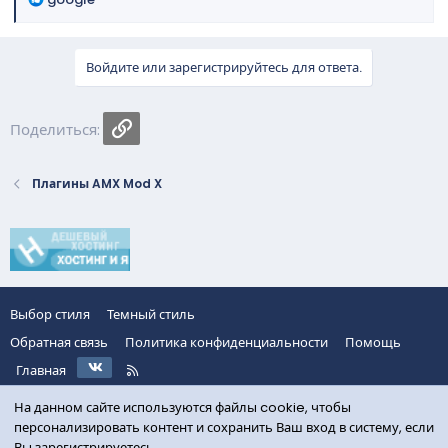
е
а
к
Войдите или зарегистрируйтесь для ответа.
ц
и
и
Ссылка
Поделиться:
:
Плагины AMX Mod X
Выбор стиля
Темный стиль
Обратная связь
Политика конфиденциальности
Помощь
VK
R
Главная
S
S
На данном сайте используются файлы cookie, чтобы
персонализировать контент и сохранить Ваш вход в систему, если
Вы зарегистрируетесь.