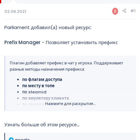
а
#1
02.06.2021
Parliament добавил(а) новый ресурс:
Prefix Manager
- Позволяет установить префикс
Плагин добавляет префикс в чат у игрока. Поддерживает
разные методы назначения префикса:
по флагам доступа
по месту в топе
по steamid
по эмулятору клиента
Нажмите для раскрытия...
по званию из AES
Кроме того доступна возможность настройки приоритета
префикса, режим форматирования всего сообщения и
Узнать больше об этом ресурсе...
группы префиксов
Р
google