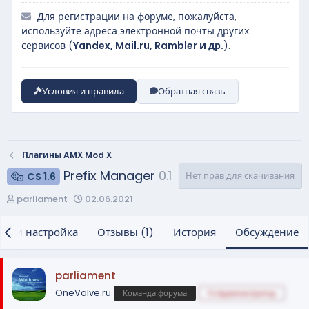
Для регистрации на форуме, пожалуйста,
используйте адреса электронной почты других
сервисов (
Yandex, Mail.ru, Rambler и др.
).
Условия и правила
Обратная связь
Плагины AMX Mod X
Prefix Manager
0.1
Нет прав для скачивания
CS 1.6
А
Д
parliament
02.06.2021
в
а
т
т
вка и настройка
Отзывы (1)
История
Обсуждение
о
а
р
н
т
а
parliament
е
ч
OneValve.ru
Команда форума
Гл.Администратор
м
а
ы
л