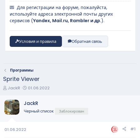
Для регистрации на форуме, пожалуйста,
используйте адреса электронной почты других
сервисов (
Yandex, Mail.ru, Rambler и др.
).
Условия и правила
Обратная связь
Программы
Sprite Viewer
А
Д
JackR
01.06.2022
в
а
т
т
JackR
о
а
Черный список
Заблокирован
р
н
т
а
е
ч
#1
01.06.2022
м
а
ы
л