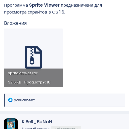
а
Программа
Sprite Viewer
предназначена для
просмотра спрайтов в CS 1.6.
Вложения
spriteviewer.rar
32,6 KB · Просмотры: 18
Р
parliament
е
а
к
KiBeR_BaNaN
ц
и
Черный список
Заблокирован